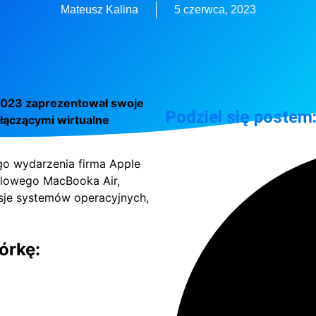
Mateusz Kalina
5 czerwca, 2023
2023 zaprezentował swoje
Podziel się postem
 łączącymi wirtualne
go wydarzenia firma Apple
alowego MacBooka Air,
sje systemów operacyjnych,
órkę: