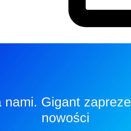
 nami. Gigant zaprez
nowości