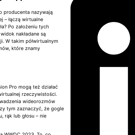
go producenta nazywają
j – łączą wirtualne
ła? Po założeniu tych
 widok nakładane są
i. W takim półwirtualnym
amów, które znamy
sion Pro mogą też działać
irtualnej rzeczywistości.
rowadzenia wideorozmów
zy tym zaznaczyć, że gogle
 rąk lub głosu – nie
ncja WWDC 2023. To, co