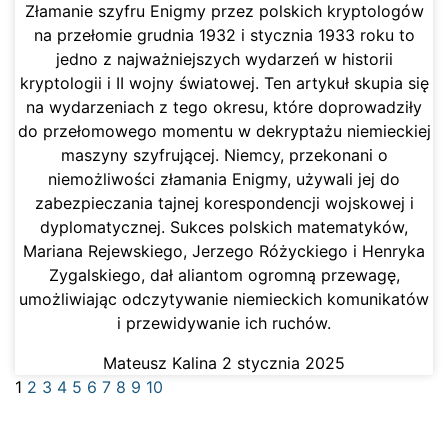
Złamanie szyfru Enigmy przez polskich kryptologów
na przełomie grudnia 1932 i stycznia 1933 roku to
jedno z najważniejszych wydarzeń w historii
kryptologii i II wojny światowej. Ten artykuł skupia się
na wydarzeniach z tego okresu, które doprowadziły
do przełomowego momentu w dekryptażu niemieckiej
maszyny szyfrującej. Niemcy, przekonani o
niemożliwości złamania Enigmy, używali jej do
zabezpieczania tajnej korespondencji wojskowej i
dyplomatycznej. Sukces polskich matematyków,
Mariana Rejewskiego, Jerzego Różyckiego i Henryka
Zygalskiego, dał aliantom ogromną przewagę,
umożliwiając odczytywanie niemieckich komunikatów
i przewidywanie ich ruchów.
Mateusz Kalina
2 stycznia 2025
1
2
3
4
5
6
7
8
9
10