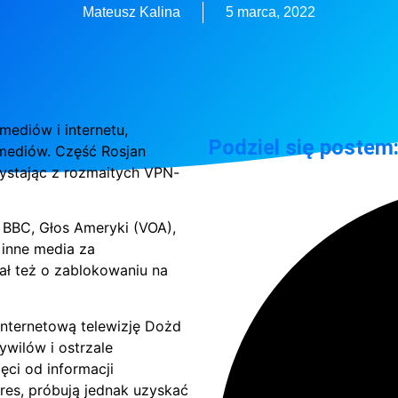
Mateusz Kalina
5 marca, 2022
mediów i internetu,
Podziel się postem
mediów. Część Rosjan
zystając z rozmaitych VPN-
BBC, Głos Ameryki (VOA),
 inne media za
ał też o zablokowaniu na
internetową telewizję Dożd
ywilów i ostrzale
ęci od informacji
res, próbują jednak uzyskać