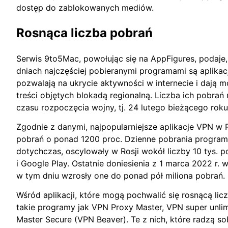
dostęp do zablokowanych mediów.
Rosnąca liczba pobrań
Serwis 9to5Mac, powołując się na AppFigures, podaje,
dniach najczęściej pobieranymi programami są aplikacj
pozwalają na ukrycie aktywności w internecie i dają 
treści objętych blokadą regionalną. Liczba ich pobra
czasu rozpoczęcia wojny, tj. 24 lutego bieżącego roku
Zgodnie z danymi, najpopularniejsze aplikacje VPN w 
pobrań o ponad 1200 proc. Dzienne pobrania programó
dotychczas, oscylowały w Rosji wokół liczby 10 tys. 
i Google Play. Ostatnie doniesienia z 1 marca 2022 r. 
w tym dniu wzrosły one do ponad pół miliona pobrań.
Wśród aplikacji, które mogą pochwalić się rosnącą licz
takie programy jak VPN Proxy Master, VPN super unlimi
Master Secure (VPN Beaver). Te z nich, które radzą so