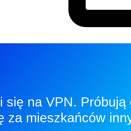
li się na VPN. Próbują
ię za mieszkańców inn