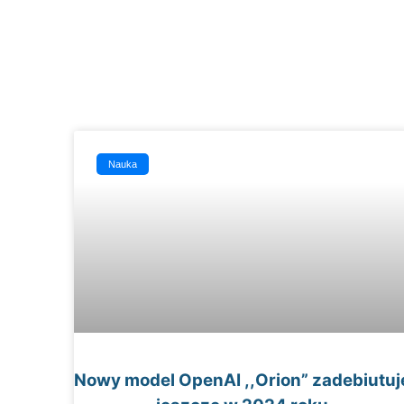
Nauka
Nowy model OpenAI ,,Orion” zadebiutuj