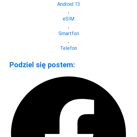
Android 13
,
eSIM
,
Smartfon
,
Telefon
Podziel się postem: