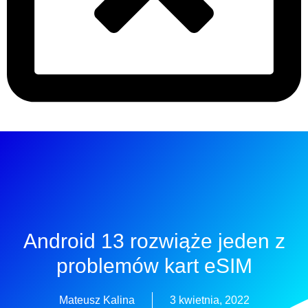
Android 13 rozwiąże jeden z
problemów kart eSIM
Mateusz Kalina
3 kwietnia, 2022