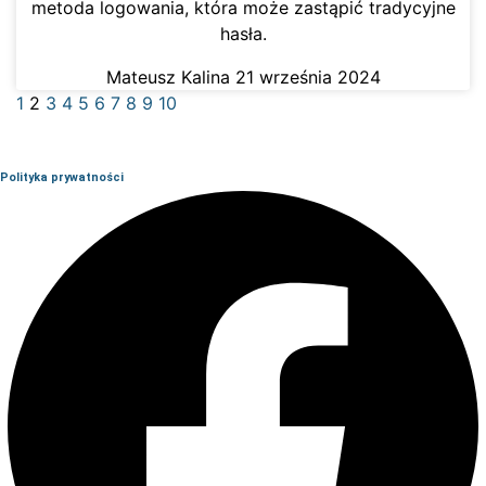
metoda logowania, która może zastąpić tradycyjne
hasła.
Mateusz Kalina
21 września 2024
1
2
3
4
5
6
7
8
9
10
Polityka prywatności