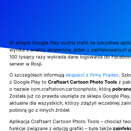
W sklepie Google Play można trafić na szkodliwe aplik
wynika z analizy ekspertów, jeden z zainfekowanyc
100 tysięcy razy wykrada dane logowania do Facebook
serwer w Rosji.
O szczegółach informują
eksperci z firmy Pradeo
. Szk
z Google Play to
Craftsart Cartoon Photo Tools
z pak
o nazwie com.craftstoon.cartoonphoto, którą
pobrano
Została już co prawda usunięta ze sklepu Google Play,
aktualne dla wszystkich, którzy zdążyli wcześniej zai
pobiorą go z innych źródeł.
Aplikacja Craftsart Cartoon Photo Tools – chociaż teo
funkcje związane z edycją grafiki – była także
zainfek