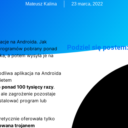
Mateusz Kalina
23 marca, 2022
acje na Androida. Jak
Podziel się postem
h programów pobrany ponad
a, a potem wysyła je na
odliwa aplikacja na Androida
ietem
 ponad 100 tysięcy razy
.
 ale zagrożenie pozostaje
nstalować program lub
retycznie oferowała tylko
owana trojanem