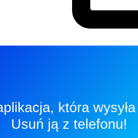
aplikacja, która wysyła
Usuń ją z telefonu!