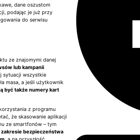
kawe, dane oszustom
, podając je już przy
ogowania do serwisu
ktu ze znajomymi danej
wsów lub kampanii
j sytuacji wszystkie
a masa, a jeśli użytkownik
 być także numery kart
 korzystania z programu
tać, że skasowanie aplikacji
amu ze smartfonów – tym
 zakresie bezpieczeństwa
em
, a na przyszłość