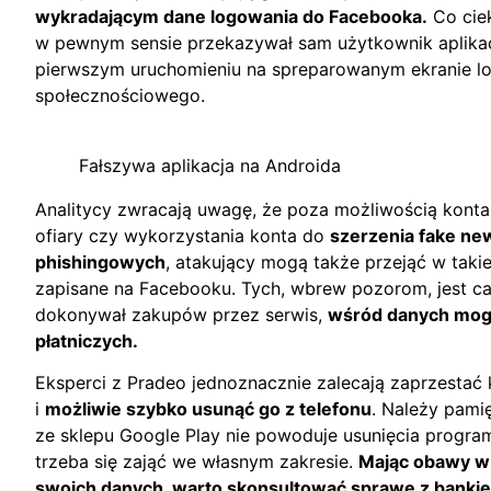
wykradającym dane logowania do Facebooka.
Co cie
w pewnym sensie przekazywał sam użytkownik aplikacji
pierwszym uruchomieniu na spreparowanym ekranie l
społecznościowego.
Fałszywa aplikacja na Androida
Analitycy zwracają uwagę, że poza możliwością konta
ofiary czy wykorzystania konta do
szerzenia fake ne
phishingowych
, atakujący mogą także przejąć w takie
zapisane na Facebooku. Tych, wbrew pozorom, jest cał
dokonywał zakupów przez serwis,
wśród danych mogą
płatniczych.
Eksperci z Pradeo jednoznacznie zalecają zaprzestać
i
możliwie szybko usunąć go z telefonu
. Należy pamię
ze sklepu Google Play nie powoduje usunięcia progr
trzeba się zająć we własnym zakresie.
Mając obawy w
swoich danych, warto skonsultować sprawę z banki