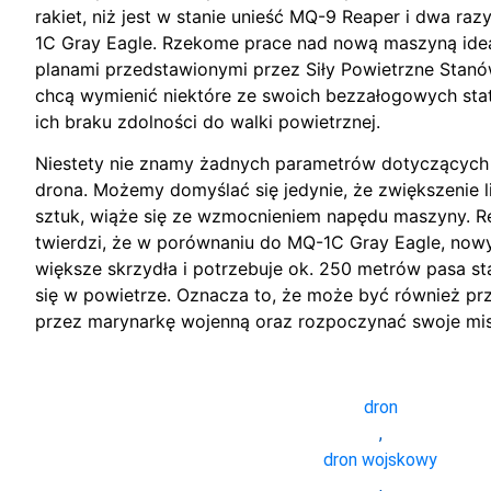
rakiet, niż jest w stanie unieść MQ-9 Reaper i dwa raz
1C Gray Eagle. Rzekome prace nad nową maszyną ideal
planami przedstawionymi przez Siły Powietrzne Stan
chcą wymienić niektóre ze swoich bezzałogowych sta
ich braku zdolności do walki powietrznej.
Niestety nie znamy żadnych parametrów dotyczącyc
drona. Możemy domyślać się jedynie, że zwiększenie li
sztuk, wiąże się ze wzmocnieniem napędu maszyny. R
twierdzi, że w porównaniu do MQ-1C Gray Eagle, now
większe skrzydła i potrzebuje ok. 250 metrów pasa 
się w powietrze. Oznacza to, że może być również p
przez marynarkę wojenną oraz rozpoczynać swoje misje
dron
,
dron wojskowy
,