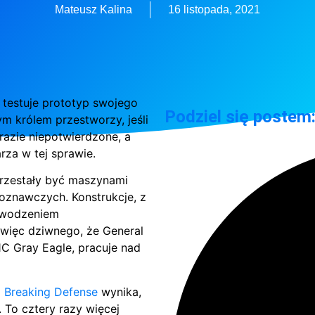
Mateusz Kalina
16 listopada, 2021
 testuje prototyp swojego
Podziel się postem
 królem przestworzy, jeśli
 razie niepotwierdzone, a
za w tej sprawie.
przestały być maszynami
poznawczych. Konstrukcje, z
powodzeniem
 więc dziwnego, że General
C Gray Eagle, pracuje nad
 Breaking Defense
wynika,
 To cztery razy więcej