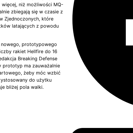
y więcej, niż możliwości MQ-
nie zbiegają się w czasie z
ów Zjednoczonych, które
tków latających z powodu
h nowego, prototypowego
czby rakiet Hellfire do 16
edakcja Breaking Defense
y prototyp ma zauważalnie
startowego, żeby móc wzbić
rzystosowany do użytku
 bliżej pola walki.