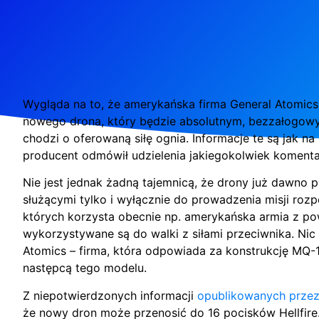
Wygląda na to, że amerykańska firma General Atomics
nowego drona, który będzie absolutnym, bezzałogowym
chodzi o oferowaną siłę ognia. Informacje te są jak na
producent odmówił udzielenia jakiegokolwiek komentar
Nie jest jednak żadną tajemnicą, że drony już dawno 
służącymi tylko i wyłącznie do prowadzenia misji roz
których korzysta obecnie np. amerykańska armia z 
wykorzystywane są do walki z siłami przeciwnika. Nic
Atomics – firma, która odpowiada za konstrukcję MQ-1
następcą tego modelu.
Z niepotwierdzonych informacji
opublikowanych przez
że nowy dron może przenosić do 16 pocisków Hellfire.