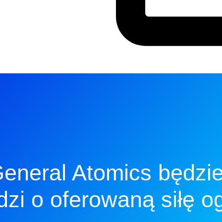
neral Atomics będzie 
dzi o oferowaną siłę og