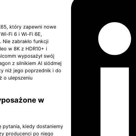
65, który zapewni nowe
i-Fi 6 i Wi-Fi 6E,
 Nie zabrakło funkcji
ideo w 8K z HDR10+ i
alcomm wyposażył swój
on z silnikiem AI siódmej
zy niż jego poprzednik i do
ż o ulepszeniu
wyposażone w
ę pytania, kiedy dostaniemy
zy producenci po niego