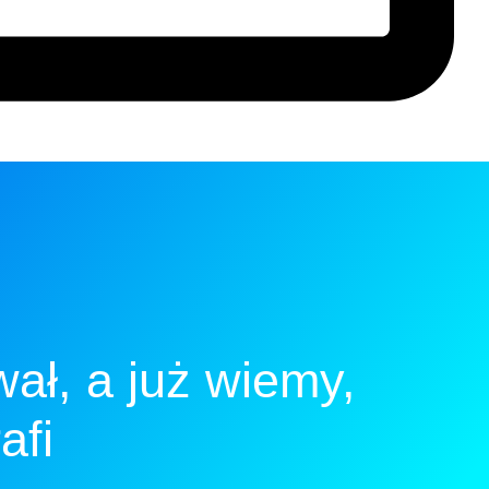
ał, a już wiemy,
afi