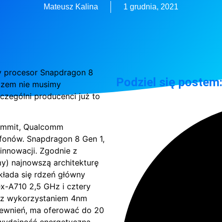
Mateusz Kalina
1 grudnia, 2021
 procesor Snapdragon 8
Podziel się postem
razem nie musimy
czególni producenci już to
ummit, Qualcomm
fonów. Snapdragon 8 Gen 1,
innowacji. Zgodnie z
my) najnowszą architekturę
kłada się rdzeń główny
x-A710 2,5 GHz i cztery
z wykorzystaniem 4nm
pewnień, ma oferować do 20