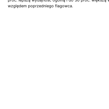
proc. lepszą wydajność ogólną i do 30 proc. większą
względem poprzedniego flagowca.