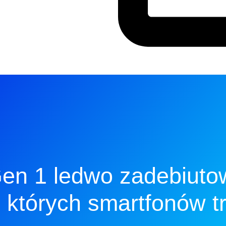
n 1 ledwo zadebiutow
 których smartfonów tr