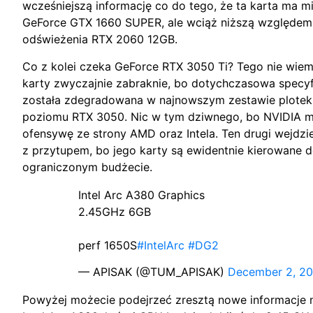
wcześniejszą informację co do tego, że ta karta ma 
GeForce GTX 1660 SUPER, ale wciąż niższą względe
odświeżenia RTX 2060 12GB.
Co z kolei czeka GeForce RTX 3050 Ti? Tego nie wiemy,
karty zwyczajnie zabraknie, bo dotychczasowa specyf
została zdegradowana w najnowszym zestawie plotek 
poziomu RTX 3050. Nic w tym dziwnego, bo NVIDIA m
ofensywę ze strony AMD oraz Intela. Ten drugi wejdzie
z przytupem, bo jego karty są ewidentnie kierowane d
ograniczonym budżecie.
Intel Arc A380 Graphics
2.45GHz 6GB
perf 1650S
#IntelArc
#DG2
— APISAK (@TUM_APISAK)
December 2, 20
Powyżej możecie podejrzeć zresztą nowe informacje n