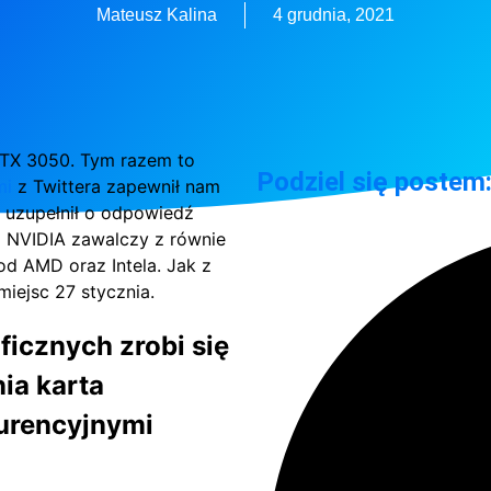
Mateusz Kalina
4 grudnia, 2021
RTX 3050. Tym razem to
Podziel się postem
mi
z Twittera zapewnił nam
uzupełnił o odpowiedź
od NVIDIA zawalczy z równie
d AMD oraz Intela. Jak z
miejsc 27 stycznia.
icznych zrobi się
ia karta
urencyjnymi