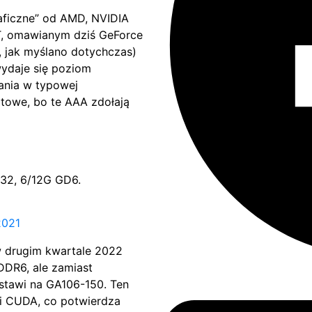
graficzne” od AMD, NVIDIA
XT, omawianym dziś GeForce
, jak myślano dotychczas)
wydaje się poziom
ania w typowej
ortowe, bo te AAA zdołają
32, 6/12G GD6.
2021
w drugim kwartale 2022
DDR6, ale zamiast
stawi na GA106-150. Ten
i CUDA, co potwierdza