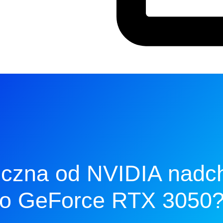
ficzna od NVIDIA nadc
o GeForce RTX 3050