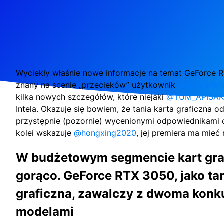
Wyciekły właśnie nowe informacje na temat GeForce 
znany na scenie „przecieków” użytkownik
@kopite7ki
kilka nowych szczegółów, które niejaki
@TUM_APISAK
Intela. Okazuje się bowiem, że tania karta graficzna 
przystępnie (pozornie) wycenionymi odpowiednikami o
kolei wskazuje
@hongxing2020
, jej premiera ma mieć 
W budżetowym segmencie kart graf
gorąco. GeForce RTX 3050, jako tan
graficzna, zawalczy z dwoma konk
modelami