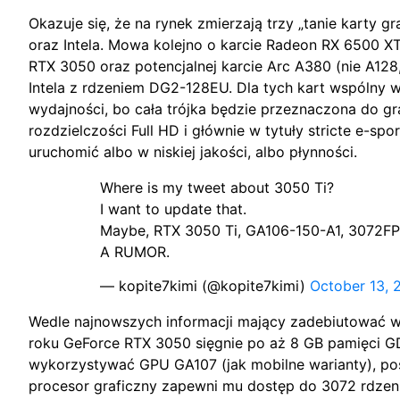
Okazuje się, że na rynek zmierzają trzy „tanie karty 
oraz Intela. Mowa kolejno o karcie Radeon RX 6500 
RTX 3050 oraz potencjalnej karcie Arc A380 (nie A128
Intela z rdzeniem DG2-128EU. Dla tych kart wspólny 
wydajności, bo cała trójka będzie przeznaczona do gr
rozdzielczości Full HD i głównie w tytuły stricte e-sp
uruchomić albo w niskiej jakości, albo płynności.
Where is my tweet about 3050 Ti?
I want to update that.
Maybe, RTX 3050 Ti, GA106-150-A1, 3072FP
A RUMOR.
— kopite7kimi (@kopite7kimi)
October 13, 
Wedle najnowszych informacji mający zadebiutować 
roku GeForce RTX 3050 sięgnie po aż 8 GB pamięci G
wykorzystywać GPU GA107 (jak mobilne warianty), po
procesor graficzny zapewni mu dostęp do 3072 rdzen