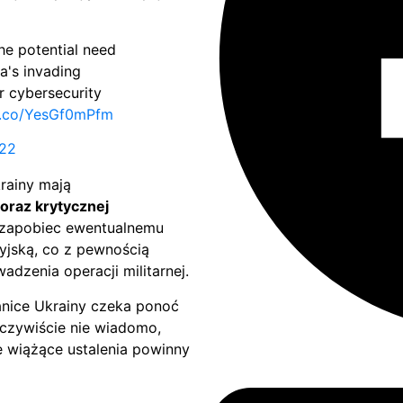
he potential need
a's invading
r cybersecurity
/t.co/YesGf0mPfm
022
krainy mają
oraz krytycznej
 zapobiec ewentualnemu
syjską, co z pewnością
dzenia operacji militarnej.
anice Ukrainy czeka ponoć
Oczywiście nie wiadomo,
le wiążące ustalenia powinny