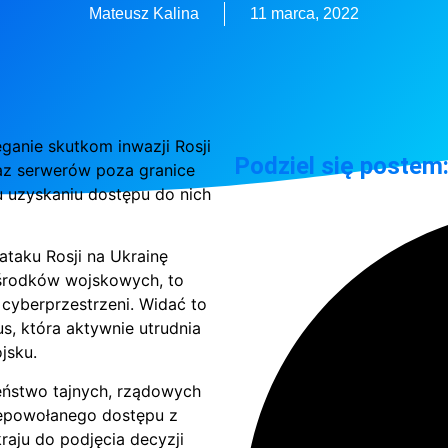
Mateusz Kalina
11 marca, 2022
ganie skutkom inwazji Rosji
Podziel się postem
raz serwerów poza granice
uzyskaniu dostępu do nich
taku Rosji na Ukrainę
środków wojskowych, to
cyberprzestrzeni. Widać to
, która aktywnie utrudnia
jsku.
eństwo tajnych, rządowych
iepowołanego dostępu z
raju do podjęcia decyzji