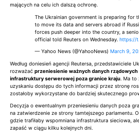
mających na celu ich dalszą ochronę.
The Ukrainian government is preparing for t
to move its data and servers abroad if Russi
forces push deeper into the country, a senio
official told Reuters on Wednesday.
https:/
— Yahoo News (@YahooNews)
March 9, 2
Według doniesień agencji Reutersa, przedstawiciele U
rozważać
przeniesienie ważnych danych rządowych 
infrastruktury serwerowej poza granice kraju
. Ma to
uzyskaniu dostępu do tych informacji przez stronę ro
zostałoby wykorzystane do bardziej skutecznego prowa
Decyzja o ewentualnym przeniesieniu danych poza gr
na zatwierdzenie ze strony tamtejszego parlamentu. 
gdzie trafiłaby wspomniana infrastruktura sieciowa, a
zapaść w ciągu kilku kolejnych dni.