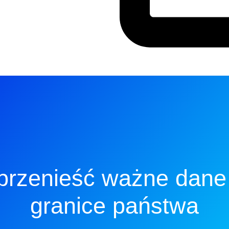
przenieść ważne dane 
granice państwa