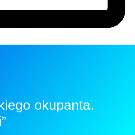
kiego okupanta.
i”