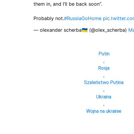
them in, and I’ll be back soon”.
Probably not.
#RussiaGoHome
pic.twitter
— olexander scherba🇺🇦 (@olex_scherba)
Ma
Putin
,
Rosja
,
Szaleństwo Putina
,
Ukraina
,
Wojna na ukrainie