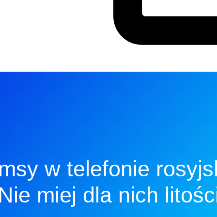
msy w telefonie rosyjs
Nie miej dla nich litośc