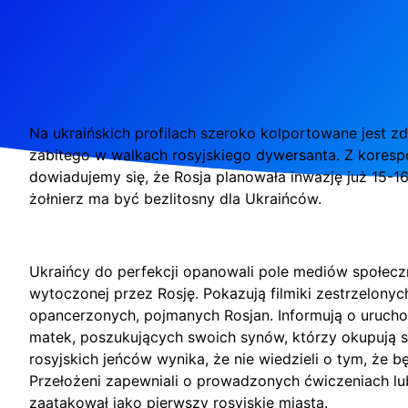
Na ukraińskich profilach szeroko kolportowane jest z
zabitego w walkach rosyjskiego dywersanta. Z korespo
dowiadujemy się, że Rosja planowała inwazję już 15-16
żołnierz ma być bezlitosny dla Ukraińców.
Ukraińcy do perfekcji opanowali pole mediów społecz
wytoczonej przez Rosję. Pokazują filmiki zestrzelony
opancerzonych, pojmanych Rosjan. Informują o uruchomi
matek, poszukujących swoich synów, którzy okupują sąs
rosyjskich jeńców wynika, że nie wiedzieli o tym, że b
Przełożeni zapewniali o prowadzonych ćwiczeniach lu
zaatakował jako pierwszy rosyjskie miasta.