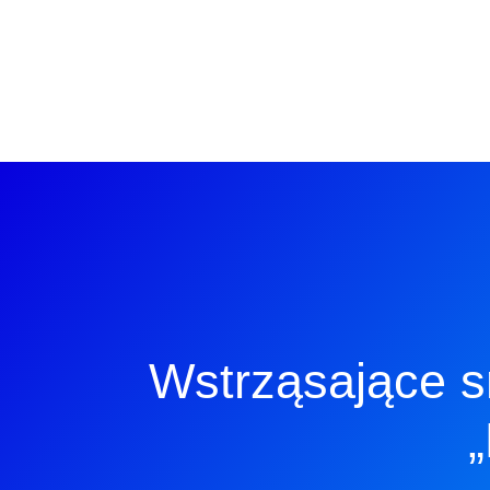
Wstrząsające s
„