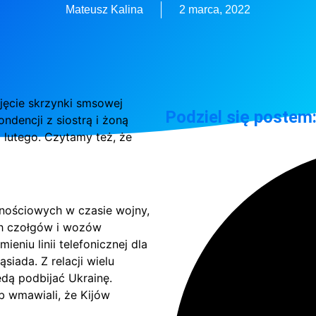
Mateusz Kalina
2 marca, 2022
djęcie skrzynki smsowej
Podziel się postem
ndencji z siostrą i żoną
 lutego. Czytamy też, że
nościowych w czasie wojny,
ch czołgów i wozów
eniu linii telefonicznej dla
iada. Z relacji wielu
ędą podbijać Ukrainę.
b wmawiali, że Kijów