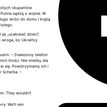
bitych okupantów
 Putina sądzą o wojnie. W
edługo wróci do domu i krążą
 lutego.
jej „ucałować dzieci”.
c wroga, bo Ukraińcy
trii. – Znaleziony telefon
ch litości. Nie mieliby dla
rtw się. Powstrzymamy ich i
 Scherba. –
hem. They wouldn’t
ry. We’ll rein