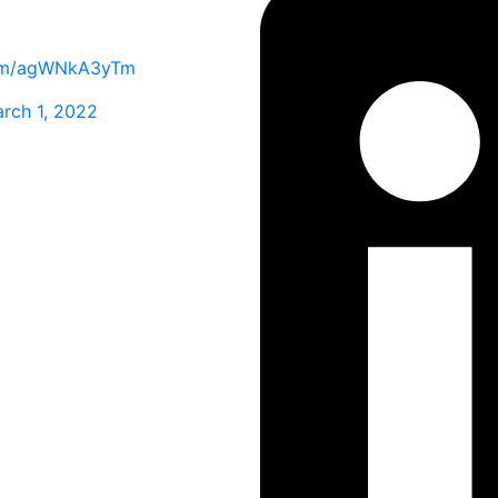
.com/agWNkA3yTm
rch 1, 2022