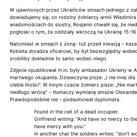
W ujawnionych przez Ukraińców smsach jednego z za
dowiadujemy się, co rodziny żołnierzy armii Władimira
wiadomościach do siostry, Rosjanin chwalił się, że ni
pogłoski o tym, że oddziały wkroczą na Ukrainę 15-16
Natomiast w smsach z żoną- tuż przed inwazją – kazał 
Kobieta doradza oficerowi, by był bezwzględny wobe
zrobiliby dokładnie to samo wobec niego.
Zdjęcie opublikował m.in. były ambasador Ukrainy w Aus
martwego okupanta. Dziewczyna pisze: „I nie miej dla ni
ciebie litości”. W innym czacie żołnierz pisze: „Nie ma
niedługo wrócę” – tłumaczy wymianę smsów Olexander
Prawdopodobnie nie – podsumował dyplomata.
Found in the cell of a dead occupier.
Girlfriend writing: “And have no mercy to t
have mercy with you.”
In another chat the soldiers writes: “don’t wor