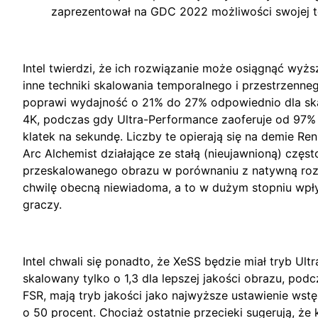
zaprezentował na GDC 2022 możliwości swojej te
Intel twierdzi, że ich rozwiązanie może osiągnąć wyżs
inne techniki skalowania temporalnego i przestrzenneg
poprawi wydajność o 21% do 27% odpowiednio dla sk
4K, podczas gdy Ultra-Performance zaoferuje od 97% 
klatek na sekundę. Liczby te opierają się na demie 
Arc Alchemist działające ze stałą (nieujawnioną) częst
przeskalowanego obrazu w porównaniu z natywną rozd
chwilę obecną niewiadoma, a to w dużym stopniu wpł
graczy.
Intel chwali się ponadto, że XeSS będzie miał tryb Ultr
skalowany tylko o 1,3 dla lepszej jakości obrazu, pod
FSR, mają tryb jakości jako najwyższe ustawienie wstę
o 50 procent. Chociaż ostatnie przecieki sugerują, ż