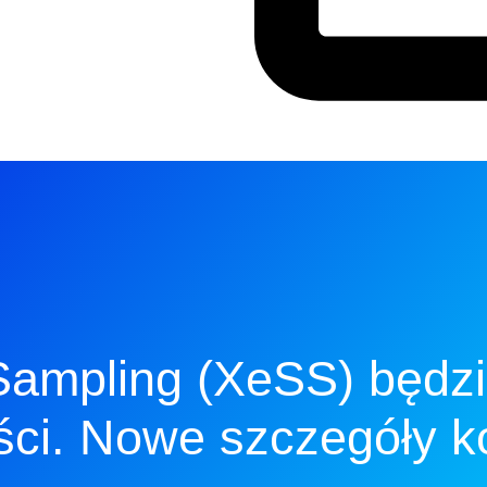
 Sampling (XeSS) będzi
ści. Nowe szczegóły 