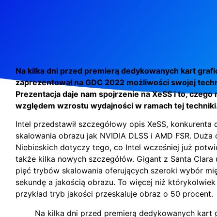
Na kilka dni przed premierą dedykowanych kart grafic
zaprezentował na GDC 2022 możliwości swojej techno
Prezentacja daje nam spojrzenie na XeSS i to, czeg
względem wzrostu wydajności w ramach tej techniki
Intel przedstawił szczegółowy opis XeSS, konkurenta d
skalowania obrazu jak NVIDIA DLSS i AMD FSR. Duża 
Niebieskich dotyczy tego, co Intel wcześniej już potwi
także kilka nowych szczegółów. Gigant z Santa Clara 
pięć trybów skalowania oferujących szeroki wybór mię
sekundę a jakością obrazu. To więcej niż którykolwie
przykład tryb jakości przeskaluje obraz o 50 procent.
Na kilka dni przed premierą dedykowanych kart gr