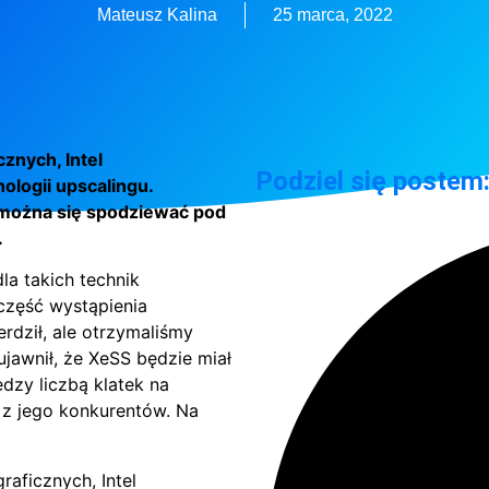
Mateusz Kalina
25 marca, 2022
znych, Intel
Podziel się postem
logii upscalingu.
o można się spodziewać pod
.
la takich technik
część wystąpienia
erdził, ale otrzymaliśmy
ujawnił, że XeSS będzie miał
dzy liczbą klatek na
k z jego konkurentów. Na
aficznych, Intel