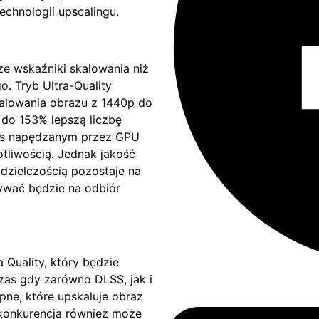
chnologii upscalingu.
ze wskaźniki skalowania niż
o. Tryb Ultra-Quality
alowania obrazu z 1440p do
do 153% lepszą liczbę
Rens napędzanym przez GPU
otliwością. Jednak jakość
zielczością pozostaje na
ywać będzie na odbiór
a Quality, który będzie
czas gdy zarówno DLSS, jak i
pne, które upskaluje obraz
e konkurencja również może