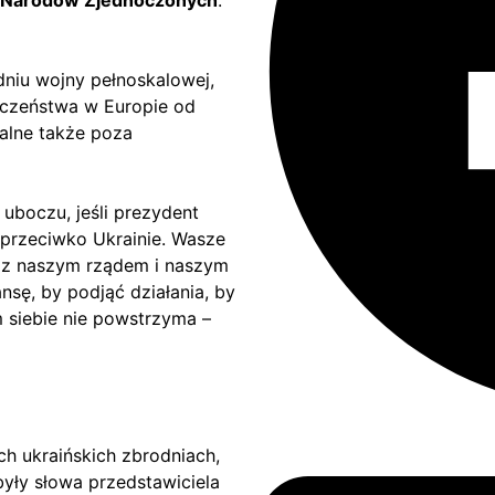
i Narodów Zjednoczonych
.
dniu wojny pełnoskalowej,
eczeństwa w Europie od
walne także poza
 uboczu, jeśli prezydent
 przeciwko Ukrainie. Wasze
m z naszym rządem i naszym
sę, by podjąć działania, by
m siebie nie powstrzyma –
h ukraińskich zbrodniach,
yły słowa przedstawiciela