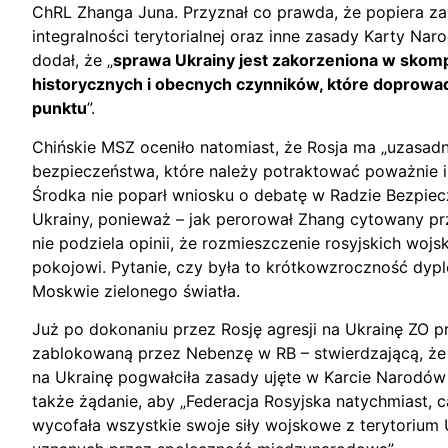
ChRL Zhanga Juna. Przyznał co prawda, że popiera za
integralności terytorialnej oraz inne zasady Karty Na
dodał, że „
sprawa Ukrainy jest zakorzeniona w skomp
historycznych i obecnych czynników, które doprowad
punktu
”.
Chińskie MSZ oceniło natomiast, że Rosja ma „uzasa
bezpieczeństwa, które należy potraktować poważnie i 
Środka nie poparł wniosku o debatę w Radzie Bezpie
Ukrainy, ponieważ – jak perorował Zhang cytowany pr
nie podziela opinii, że rozmieszczenie rosyjskich wojs
pokojowi. Pytanie, czy była to krótkowzroczność dypl
Moskwie zielonego światła.
Już po dokonaniu przez Rosję agresji na Ukrainę ZO pr
zablokowaną przez Nebenzę w RB – stwierdzającą, że 
na Ukrainę pogwałciła zasady ujęte w Karcie Narodó
także żądanie, aby „Federacja Rosyjska natychmiast, 
wycofała wszystkie swoje siły wojskowe z terytorium 