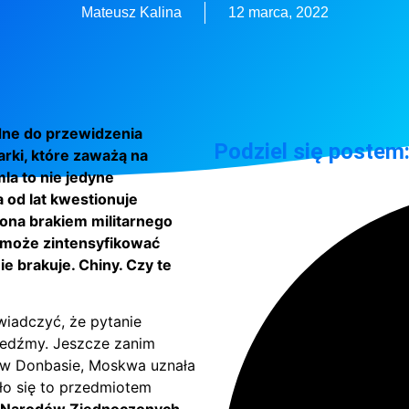
Mateusz Kalina
12 marca, 2022
dne do przewidzenia
Podziel się postem
rki, które zaważą na
la to nie jedyne
a od lat kwestionuje
ona brakiem militarnego
 może zintensyfikować
ie brakuje. Chiny. Czy te
wiadczyć, że pytanie
ledźmy. Jeszcze zanim
e w Donbasie, Moskwa uznała
ało się to przedmiotem