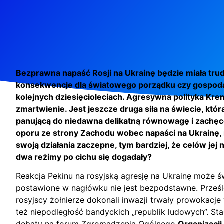
Bezprawna napaść Rosji na Ukrainę będzie miała tru
konsekwencje dla światowego porządku czy gospoda
kolejnych dziesięcioleciach. Agresywna polityka Krem
zmartwienie. Jest jeszcze druga siła na świecie, któr
panującą do niedawna delikatną równowagę i zachęc
oporu ze strony Zachodu wobec napaści na Ukrainę,
swoją działania zaczepne, tym bardziej, że celów jej n
dwa reżimy po cichu się dogadały?
Reakcja Pekinu na rosyjską agresję na Ukrainę może ś
postawione w nagłówku nie jest bezpodstawne. Prześ
rosyjscy żołnierze dokonali inwazji trwały prowokacj
też niepodległość bandyckich „republik ludowych”. St