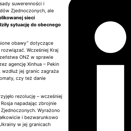
sady suwerenności i
rodów Zjednoczonych, ale
likowanej sieci
ziły sytuację do obecnego
dnione obawy” dotyczące
rozwiązać. Wcześniej Kraj
czeństwa ONZ w sprawie
zez agencję Xinhua – Pekin
k wzdłuż jej granic zagraża
omaty, czy też danie
zyjęło rezolucję – wcześniej
Rosja napadając zbrojnie
w Zjednoczonych. Wyrażono
całkowicie i bezwarunkowo
Ukrainy w jej granicach