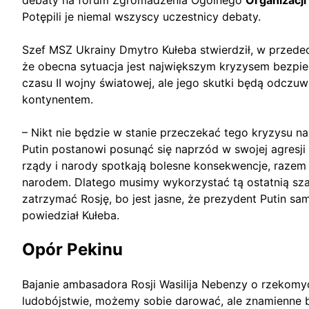
debaty na forum Zgromadzenia Ogólnego
Organizacj
Potępili je niemal wszyscy uczestnicy debaty.
Szef MSZ Ukrainy Dmytro Kułeba stwierdził, w przede
że obecna sytuacja jest największym kryzysem bezpi
czasu II wojny światowej, ale jego skutki będą odczu
kontynentem.
– Nikt nie będzie w stanie przeczekać tego kryzysu na
Putin postanowi posunąć się naprzód w swojej agresji
rządy i narody spotkają bolesne konsekwencje, raze
narodem. Dlatego musimy wykorzystać tą ostatnią szan
zatrzymać Rosję, bo jest jasne, że prezydent Putin sa
powiedział Kułeba.
Opór Pekinu
Bajanie ambasadora Rosji Wasilija Nebenzy o rzekomyc
ludobójstwie, możemy sobie darować, ale znamienne b