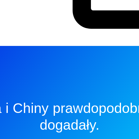
a i Chiny prawdopodob
dogadały.