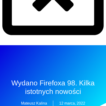
Wydano Firefoxa 98. Kilka
istotnych nowości
Mateusz Kalina
12 marca, 2022