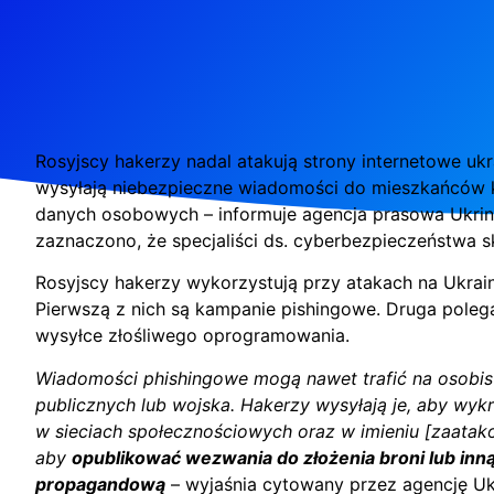
Rosyjscy hakerzy nadal atakują strony internetowe ukr
wysyłają niebezpieczne wiadomości do mieszkańców kr
danych osobowych – informuje agencja prasowa Ukri
zaznaczono, że specjaliści ds. cyberbezpieczeństwa sk
Rosyjscy hakerzy wykorzystują przy atakach na Ukrai
Pierwszą z nich są kampanie pishingowe. Druga poleg
wysyłce złośliwego oprogramowania.
Wiadomości phishingowe mogą nawet trafić na osobist
publicznych lub wojska. Hakerzy wysyłają je, aby wyk
w sieciach społecznościowych oraz w imieniu [zaatak
aby
opublikować wezwania do złożenia broni lub inną
propagandową
– wyjaśnia cytowany przez agencję Ukr