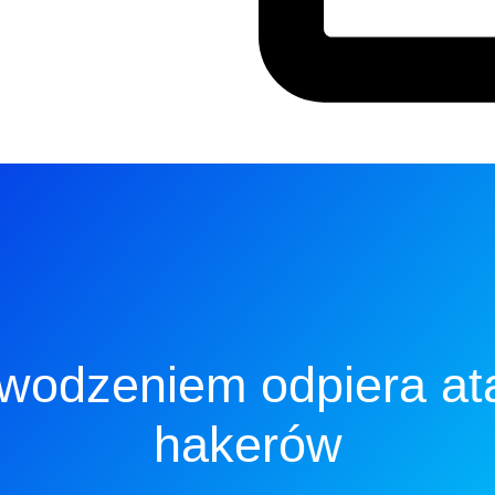
wodzeniem odpiera ata
hakerów