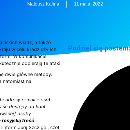
Mateusz Kalina
11 maja, 2022
aińskich władz, a także
Podziel się postem
aju w celu kradzieży ich
nform. W komunikacie
utecznie odpierają te ataki.
nę dwie główne metody.
a natomiast na
e adresy e-mail – osób
raść dostępy do kont
owanej] osoby,
 rosyjską treść
inform Jurij Szczigol, szef