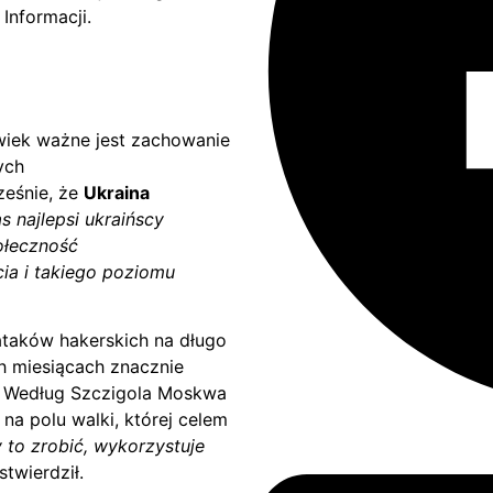
Informacji.
olwiek ważne jest zachowanie
ych
ześnie, że
Ukraina
s najlepsi ukraińscy
ołeczność
cia i takiego poziomu
ataków hakerskich na długo
h miesiącach znacznie
. Według Szczigola Moskwa
 na polu walki, której celem
 to zrobić, wykorzystuje
stwierdził.