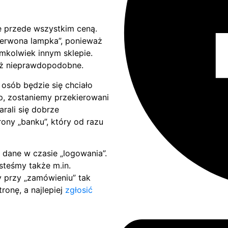
e przede wszystkim ceną.
czerwona lampka”, ponieważ
imkolwiek innym sklepie.
niż nieprawdopodobne.
osób będzie się chciało
up, zostaniemy przekierowani
arali się dobrze
ony „banku”, który od razu
dane w czasie „logowania”.
esteśmy także m.in.
y przy „zamówieniu” tak
onę, a najlepiej
zgłosić