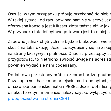
Oszuści w tym przypadku próbują przekonać do siebi
W takiej sytuacji od razu powinna nam się włączyć „
oferowana konsola jest kilkaset złoty tańsza niż w jak
W przypadku tak deficytowego towaru jest to mniej 
Zapewne jednak chętnych nie będzie brakować i wiele 
skusić na taką okazję. Jeżeli zdecydujemy się na zak
na stronę fałszywych płatności. Chociaż przestępcy st
przygotować, to nietrudno zwrócić uwagę na adres str
powinien wydać się nam podejrzany.
Dodatkowo przestępcy próbują zebrać bardzo poufne 
Poza loginem i hasłem po przejściu na stronę pytani j
o nazwisko panieńskie matki i PESEL. Jeżeli dotarliśm
daleko, to w tym momencie należy szybko wyłączyć str
próbę oszustwa na stronie CERT
.