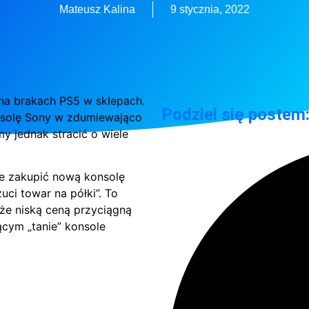
Mateusz Kalina
9 stycznia, 2022
 na brakach PS5 w sklepach.
Podziel się postem
nsolę Sony w zdumiewająco
y jednak stracić o wiele
e zakupić nową konsolę
zuci towar na półki”. To
że niską ceną przyciągną
ącym „tanie” konsole