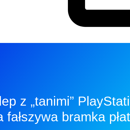
ep z „tanimi” PlayStat
 fałszywa bramka pła