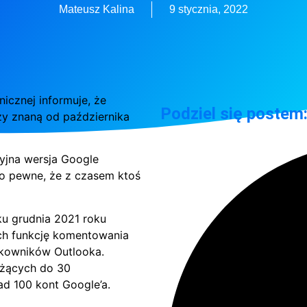
Mateusz Kalina
9 stycznia, 2022
icznej informuje, że
Podziel się postem
zy znaną od października
jna wersja Google
o pewne, że z czasem ktoś
ku grudnia 2021 roku
ch funkcję komentowania
kowników Outlooka.
eżących do 30
ad 100 kont Google’a.