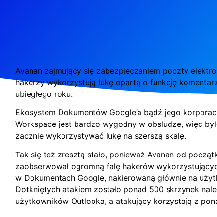
Avanan zajmujący się zabezpieczaniem poczty elektron
hakerzy wykorzystują lukę opartą o funkcję komentar
ubiegłego roku.
Ekosystem Dokumentów Google’a bądź jego korporacy
Workspace jest bardzo wygodny w obsłudze, więc był
zacznie wykorzystywać lukę na szerszą skalę.
Tak się też zresztą stało, ponieważ Avanan od począt
zaobserwował ogromną falę hakerów wykorzystujący
w Dokumentach Google, nakierowaną głównie na użyt
Dotkniętych atakiem zostało ponad 500 skrzynek nal
użytkowników Outlooka, a atakujący korzystają z pon