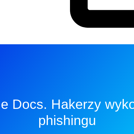
e Docs. Hakerzy wykor
phishingu