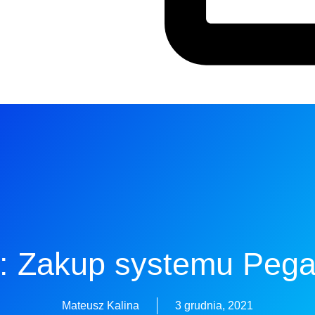
: Zakup systemu Pega
Mateusz Kalina
3 grudnia, 2021