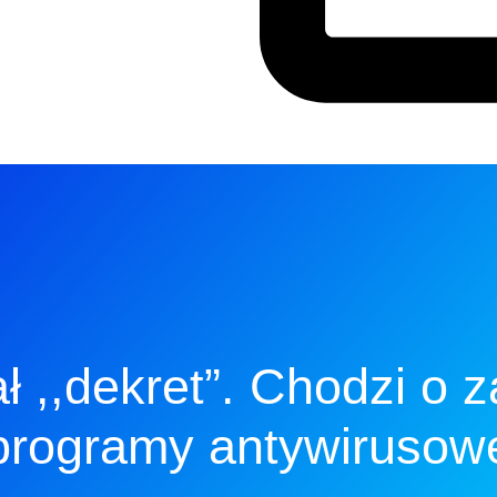
ł ,,dekret”. Chodzi o 
programy antywirusow