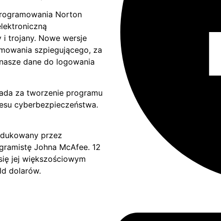
programowania Norton
elektroniczną
 i trojany. Nowe wersje
mowania szpiegującego, za
nasze dane do logowania
iada za tworzenie programu
resu cyberbezpieczeństwa.
rodukowany przez
gramistę Johna McAfee. 12
ł się jej większościowym
ld dolarów.