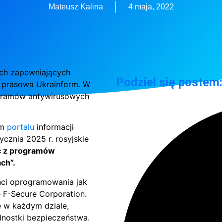
Mateusz Kalina
4 maja, 2022
ach zapewniających
Podziel się postem
a prasowa Ukrainform. W
ogramów antywirusowych
im
portalu
informacji
cznia 2025 r. rosyjskie
ć z programów
ch”.
nci oprogramowania jak
e F-Secure Corporation.
e w każdym dziale,
ednostki bezpieczeństwa.