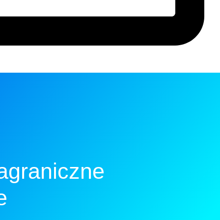
zagraniczne
e