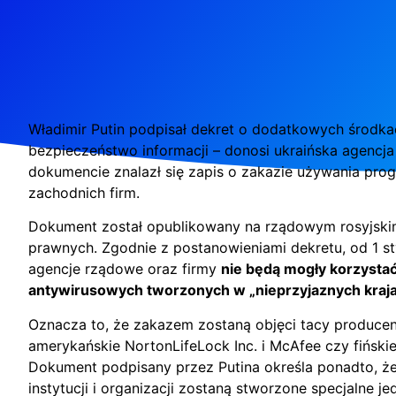
Władimir Putin podpisał dekret o dodatkowych środk
bezpieczeństwo informacji – donosi ukraińska agencj
dokumencie znalazł się zapis o zakazie używania pr
zachodnich firm.
Dokument został opublikowany na rządowym rosyjsk
prawnych. Zgodnie z postanowieniami dekretu, od 1 sty
agencje rządowe oraz firmy
nie będą mogły korzysta
antywirusowych tworzonych w „nieprzyjaznych kraja
Oznacza to, że zakazem zostaną objęci tacy produce
amerykańskie NortonLifeLock Inc. i McAfee czy fiński
Dokument podpisany przez Putina określa ponadto, ż
instytucji i organizacji zostaną stworzone specjalne j