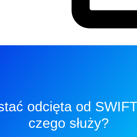
tać odcięta od SWIFT.
czego służy?