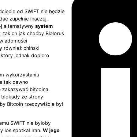
dcięcie od SWIFT nie będzie
ać zupełnie inaczej.
j alternatywny
system
, takich jak choćby Białoruś
 wiadomości
 również chiński
który jednak dopiero
ym wykorzystaniu
ie tak dawno
e zakazywać bitcoina.
 blokady ze strony
by Bitcoin rzeczywiście był
temu SWIFT nie byłoby
 los spotkał Iran.
W jego