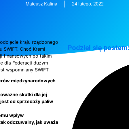
Mateusz Kalina
24 lutego, 2022
odcięcie kraju rządzonego
Podziel się postem
u SWIFT. Choć Kreml
ji finansowych po takim
ne dla Federacji dużym
est wspomniany SWIFT.
ferów międzynarodowych
oważne skutki dla jej
jest od sprzedaży paliw
óremu wpływ
tak odczuwalny, jak uważa