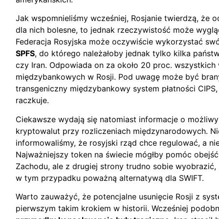
Jak wspomnieliśmy wcześniej, Rosjanie twierdzą, że o
dla nich bolesne, to jednak rzeczywistość może wygląd
Federacja Rosyjska może oczywiście wykorzystać swó
SPFS
, do którego należałoby jednak tylko kilka państw
czy Iran. Odpowiada on za około 20 proc. wszystkich
międzybankowych w Rosji. Pod uwagę może być brany
transgeniczny międzybankowy system płatności CIPS, 
raczkuje.
Ciekawsze wydają się natomiast informacje o możliw
kryptowalut przy rozliczeniach międzynarodowych. N
informowaliśmy, że rosyjski rząd chce regulować, a ni
Najważniejszy token na świecie mógłby pomóc obejść
Zachodu, ale z drugiej strony trudno sobie wyobrazić, 
w tym przypadku poważną alternatywą dla SWIFT.
Warto zauważyć, że potencjalne usunięcie Rosji z sys
pierwszym takim krokiem w historii. Wcześniej podobny