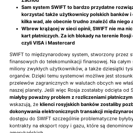
Zachód
Sam system SWIFT to bardzo przydatne rozwiąz
korzystać także użytkownicy polskich banków 
kilka wad, ale obecnie trudno znaleźć dla niego
Wbrew krążącej w sieci opinii, SWIFT nie ma ni
kart płatniczych. Za ich blokady na terenie Rosj
czyli VISA i Mastercard
SWIFT to międzynarodowy system, stworzony przez st
finansowych do telekomunikacji finansowej. Na całym 
miliony zwykłych użytkowników, a także dziesiątki tys
organów. Dzięki temu systemowi możliwe jest stosunk
przelewów zagranicznych w walutach obcych we właś
naszej planety. Jeśli więc Rosja zostałaby odcięta od 
miałyby poważny problem z rozliczeniami płatniczym
wskazują, że
klienci rosyjskich banków zostaliby po
dokonywania elektronicznych transakcji międzynar
dostępu do SWIFT szczególnie problematyczne byłyby 
kontrakty na eksport ropy i gazu, które są denomino
amerykańskich.