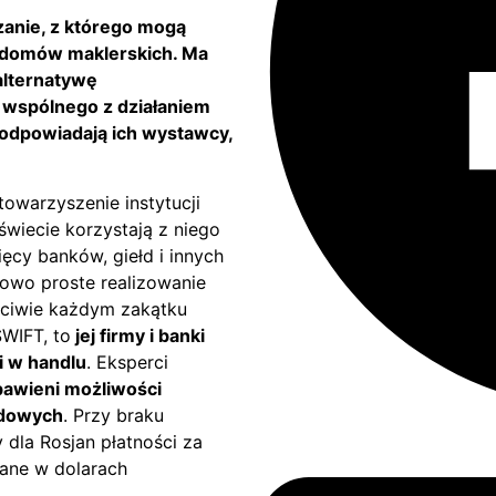
anie, z którego mogą
i domów maklerskich. Ma
 alternatywę
c wspólnego z działaniem
i odpowiadają ich wystawcy,
owarzyszenie instytucji
świecie korzystają z niego
ięcy banków, giełd i innych
owo proste realizowanie
ciwie każdym zakątku
SWIFT, to
jej firmy i banki
i w handlu
. Eksperci
zbawieni możliwości
odowych
. Przy braku
dla Rosjan płatności za
wane w dolarach